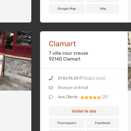
Google Map
Yelp
Clamart
7 villa cour creuse
92140 Clamart
01 86 95 28 97
(Appel local)
Envoyer un Email
Avis Clients :
(25)
Visiter le site
Foursquare
Facebook