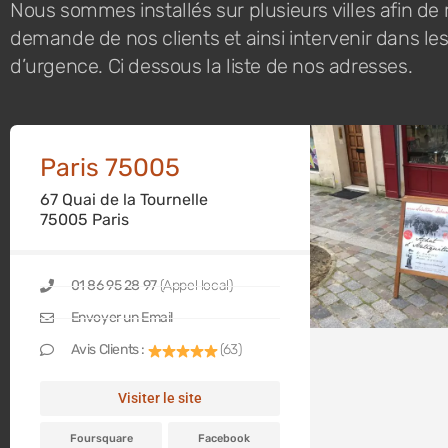
Nous sommes installés sur plusieurs villes afin de
demande de nos clients et ainsi intervenir dans les
d’urgence. Ci dessous la liste de nos adresses.
Paris 75005
67 Quai de la Tournelle
75005 Paris
01 86 95 28 97
(Appel local)
Envoyer un Email
Avis Clients :
(63)
Visiter le site
Foursquare
Facebook