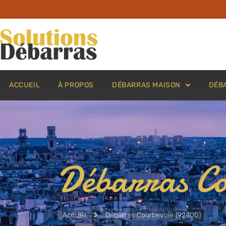
ACCUEIL
À PROPOS
DÉBARRAS MAISON
DÉB
Débarras Co
Accueil
Débarras Courbevoie (92400)