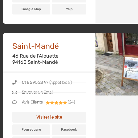
Google Map
Yelp
Saint-Mandé
46 Rue de l'Alouette
94160 Saint-Mandé
01 86 95 28 97
(Appel local)
Envoyer un Email
Avis Clients :
(24)
Visiter le site
Foursquare
Facebook