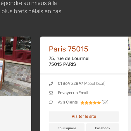
 répondre au mieux à la
 plus brefs délais en cas
Paris 75015
75, rue de Lourmel
75015 PARIS
01 86 95 28 97
(Appel local)
Envoyer un Email
Avis Clients :
(59)
Visiter le site
Foursquare
Facebook