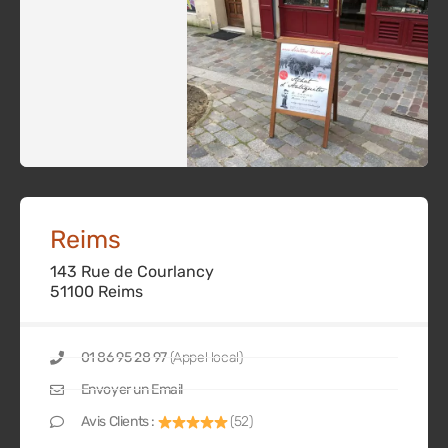
Reims
143 Rue de Courlancy
51100 Reims
01 86 95 28 97
(Appel local)
Envoyer un Email
Avis Clients :
(52)