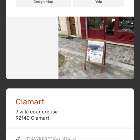
Google Map
Yelp
Clamart
7 villa cour creuse
92140 Clamart
01 86 95 28 97
(Appel local)