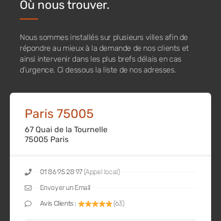
Où nous trouver.
Nous sommes installés sur plusieurs villes afin de
répondre au mieux à la demande de nos clients et
ainsi intervenir dans les plus brefs délais en cas
d’urgence. Ci dessous la liste de nos adresses.
Paris 75005
67 Quai de la Tournelle
75005 Paris
01 86 95 28 97
(Appel local)
Envoyer un Email
Avis Clients :
(63)