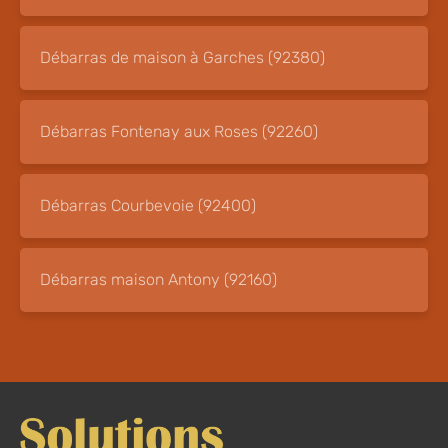
Débarras de maison à Garches (92380)
Débarras Fontenay aux Roses (92260)
Débarras Courbevoie (92400)
Débarras maison Antony (92160)