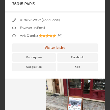
75015 PARIS
01 86 95 28 97
(Appel local)
Envoyer un Email
Avis Clients :
(59)
Visiter le site
Foursquare
Facebook
Google Map
Yelp