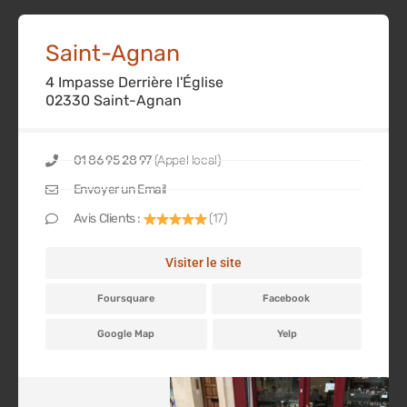
Saint-Agnan
4 Impasse Derrière l'Église
02330 Saint-Agnan
01 86 95 28 97
(Appel local)
Envoyer un Email
Avis Clients :
(17)
Visiter le site
Foursquare
Facebook
Google Map
Yelp