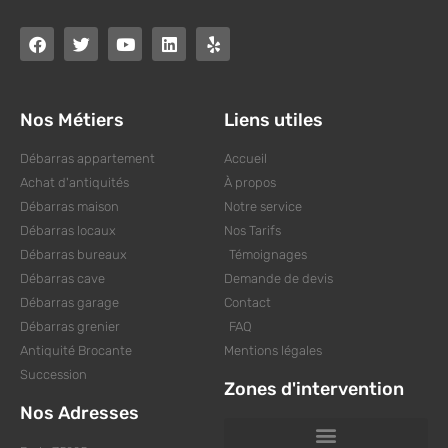
Nos Métiers
Liens utiles
Débarras appartement
Accueil
Achat d'antiquités
À propos
Débarras maison
Notre service
Débarras locaux
Nos Tarifs
Débarras bureaux
Témoignages
Débarras cave
Demande de devis
Débarras garage
Contact
Débarras grenier
FAQ
Antiquité Brocante
Mentions légales
Succession
Zones d'intervention
Nos Adresses