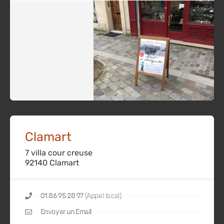
Clamart
7 villa cour creuse
92140 Clamart
01 86 95 28 97
(Appel local)
Envoyer un Email