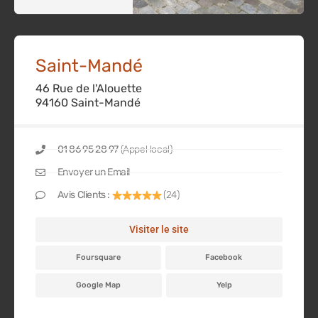
Saint-Mandé
46 Rue de l'Alouette
94160 Saint-Mandé
01 86 95 28 97
(Appel local)
Envoyer un Email
Avis Clients :
(24)
Visiter le site
Foursquare
Facebook
Google Map
Yelp