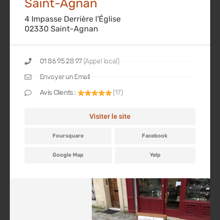
Saint-Agnan
4 Impasse Derrière l'Église
02330 Saint-Agnan
01 86 95 28 97
(Appel local)
Envoyer un Email
Avis Clients :
(17)
Visiter le site
Foursquare
Facebook
Google Map
Yelp