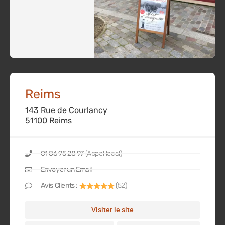
Reims
143 Rue de Courlancy
51100 Reims
01 86 95 28 97
(Appel local)
Envoyer un Email
Avis Clients :
(52)
Visiter le site