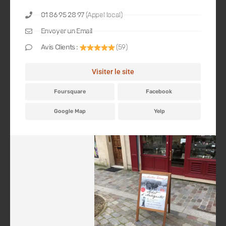
01 86 95 28 97
(Appel local)
Envoyer un Email
Avis Clients :
(59)
Visiter le site
Foursquare
Facebook
Google Map
Yelp