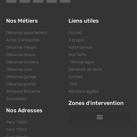
Nos Métiers
Liens utiles
Débarras appartement
Accueil
Achat d'antiquités
À propos
Débarras maison
Notre service
Débarras locaux
Nos Tarifs
Débarras bureaux
Témoignages
Débarras cave
Demande de devis
Débarras garage
Contact
Débarras grenier
FAQ
Antiquité Brocante
Mentions légales
Succession
Zones d'intervention
Nos Adresses
Paris 75005
Paris 75015
Saint Mandé